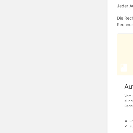
Jeder A
Die Rech
Rechnun
Au
Vom E
Kund*
Rech
Er
Zu