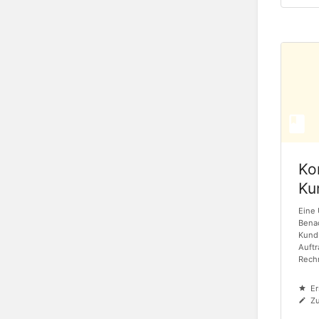
Ko
Ku
Eine 
Benac
Kund
Auft
Rechn
Er
Zu