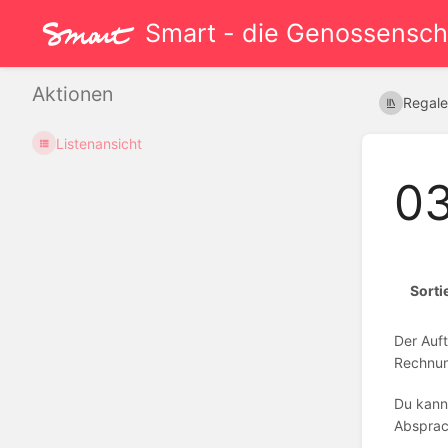
Smart - die Genossenscha
Aktionen
Regal
Listenansicht
03
Sorti
Der Auft
Rechnung
Du kann
Absprac