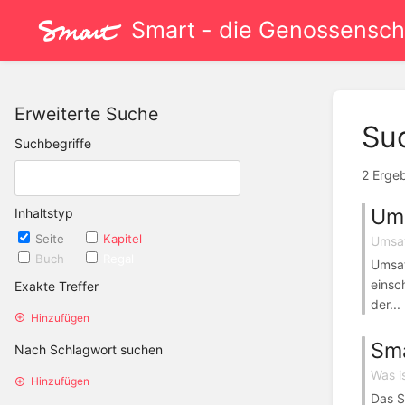
Smart - die Genossenscha
Erweiterte Suche
Su
Suchbegriffe
2 Erge
Ums
Inhaltstyp
Seite
Kapitel
Umsat
Buch
Regal
Umsat
einsc
Exakte Treffer
der...
Hinzufügen
Sma
Nach Schlagwort suchen
Was i
Hinzufügen
Das S