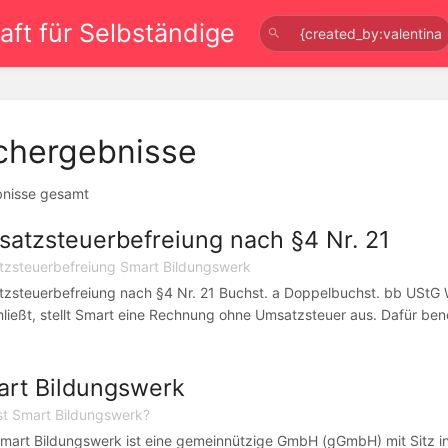
ft für Selbständige
chergebnisse
bnisse gesamt
atzsteuerbefreiung nach §4 Nr. 21
zsteuerbefreiung Smart Bildungswerk
zsteuerbefreiung nach §4 Nr. 21 Buchst. a Doppelbuchst. bb UStG W
hließt, stellt Smart eine Rechnung ohne Umsatzsteuer aus. Dafür ben
rt Bildungswerk
st Smart Bildungswerk?
mart Bildungswerk ist eine gemeinnützige GmbH (gGmbH) mit Sitz in 